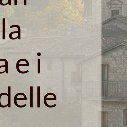
la
 e i
delle