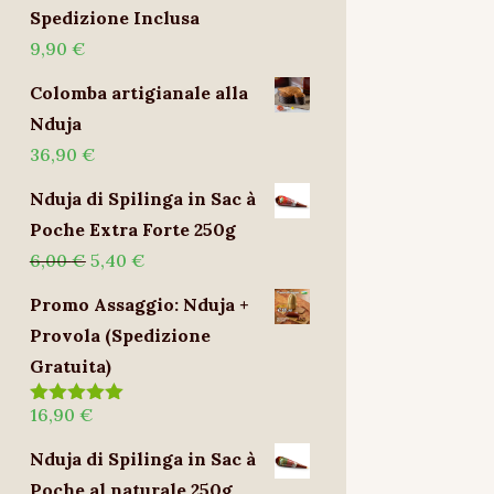
Spedizione Inclusa
9,90
€
Colomba artigianale alla
Nduja
36,90
€
Nduja di Spilinga in Sac à
Poche Extra Forte 250g
Il
Il
6,00
€
5,40
€
prezzo
prezzo
Promo Assaggio: Nduja +
originale
attuale
Provola (Spedizione
era:
è:
Gratuita)
6,00 €.
5,40 €.
16,90
€
Valutato
5.00
su 5
Nduja di Spilinga in Sac à
Poche al naturale 250g