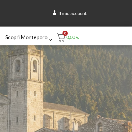

Il mio account
0
Scopri Monteporo
0,00
€