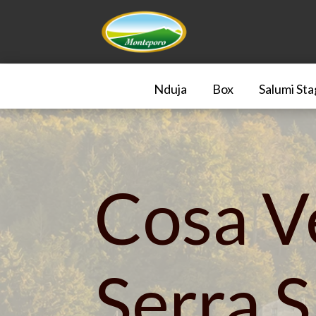
Nduja
Box
Salumi Sta
Cosa V
Serra 