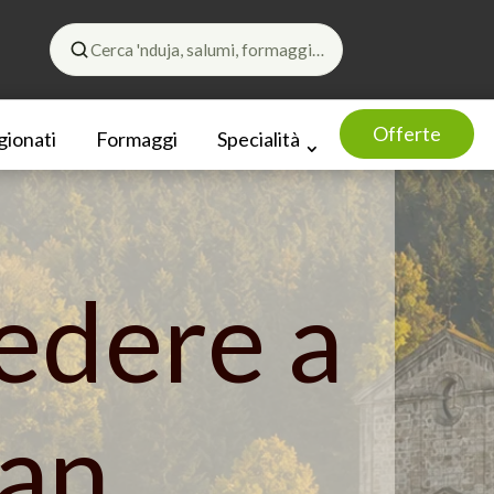
Cerca 'nduja, salumi, formaggi…
Offerte
gionati
Formaggi
Specialità
edere a
San