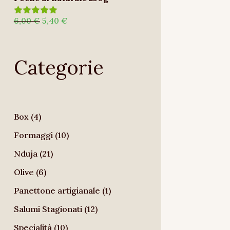
Il
Il
6,00
€
5,40
€
Valutato
5.00
su 5
prezzo
prezzo
originale
attuale
Categorie
era:
è:
6,00 €.
5,40 €.
4
Box
4
prodotti
10
Formaggi
10
prodotti
21
Nduja
21
prodotti
6
Olive
6
prodotti
1
Panettone artigianale
1
prodotto
12
Salumi Stagionati
12
prodotti
10
Specialità
10