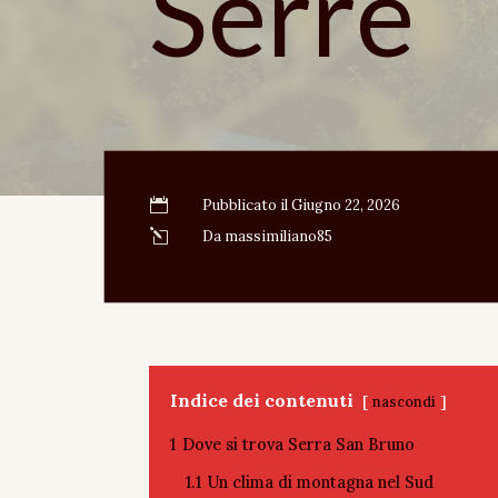
Serre

Pubblicato il Giugno 22, 2026
l
Da massimiliano85
Indice dei contenuti
nascondi
1
Dove si trova Serra San Bruno
1.1
Un clima di montagna nel Sud