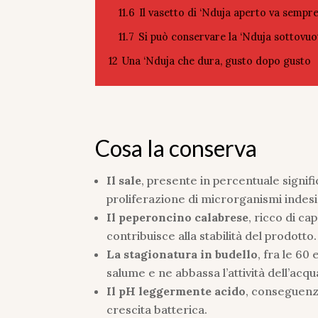
11.6
Il vasetto di ‘Nduja aperto va sempre
11.7
Si può conservare la ‘Nduja sottovuo
12
Una ‘Nduja che dura, gusto dopo gusto
Cosa la conserva
Il sale
, presente in percentuale signif
proliferazione di microrganismi indesi
Il peperoncino calabrese
, ricco di ca
contribuisce alla stabilità del prodotto.
La stagionatura in budello
, fra le 60
salume e ne abbassa l’attività dell’acqu
Il pH leggermente acido
, conseguenza
crescita batterica.