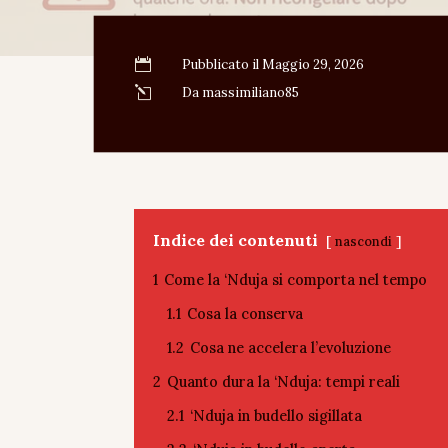

Pubblicato il Maggio 29, 2026
l
Da massimiliano85
Indice dei contenuti
nascondi
1
Come la ‘Nduja si comporta nel tempo
1.1
Cosa la conserva
1.2
Cosa ne accelera l’evoluzione
2
Quanto dura la ‘Nduja: tempi reali
2.1
‘Nduja in budello sigillata