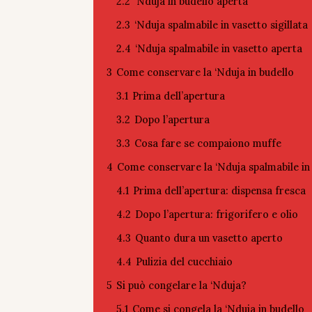
2.2
‘Nduja in budello aperta
2.3
‘Nduja spalmabile in vasetto sigillata
2.4
‘Nduja spalmabile in vasetto aperta
3
Come conservare la ‘Nduja in budello
3.1
Prima dell’apertura
3.2
Dopo l’apertura
3.3
Cosa fare se compaiono muffe
4
Come conservare la ‘Nduja spalmabile in
4.1
Prima dell’apertura: dispensa fresca
4.2
Dopo l’apertura: frigorifero e olio
4.3
Quanto dura un vasetto aperto
4.4
Pulizia del cucchiaio
5
Si può congelare la ‘Nduja?
5.1
Come si congela la ‘Nduja in budello