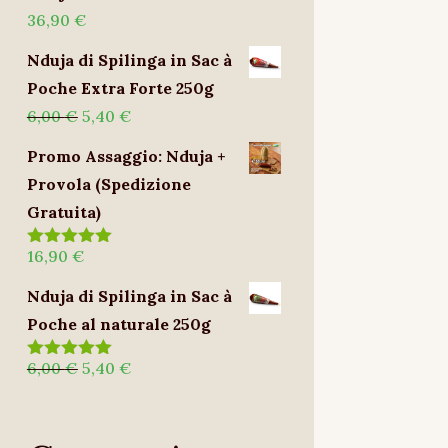
36,90
€
Nduja di Spilinga in Sac à
Poche Extra Forte 250g
Il
Il
6,00
€
5,40
€
prezzo
prezzo
Promo Assaggio: Nduja +
originale
attuale
Provola (Spedizione
era:
è:
Gratuita)
6,00 €.
5,40 €.
16,90
€
Valutato
5.00
su 5
Nduja di Spilinga in Sac à
Poche al naturale 250g
Il
Il
6,00
€
5,40
€
Valutato
5.00
su 5
prezzo
prezzo
originale
attuale