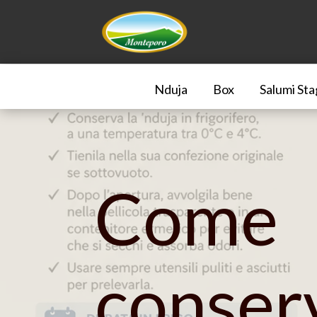
Nduja
Box
Salumi Sta
Come
conser