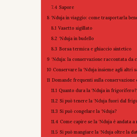
7.4
Sapore
8
‘Nduja in viaggio: come trasportarla ben
8.1
Vasetto sigillato
8.2
‘Nduja in budello
8.3
Borsa termica e ghiaccio sintetico
9
‘Nduja: la conservazione raccontata da c
10
Conservare la ‘Nduja insieme agli altri s
11
Domande frequenti sulla conservazione d
11.1
Quanto dura la ‘Nduja in frigorifero?
11.2
Si può tenere la ‘Nduja fuori dal frig
11.3
Si può congelare la ‘Nduja?
11.4
Come capire se la ‘Nduja è andata a
11.5
Si può mangiare la ‘Nduja oltre la d