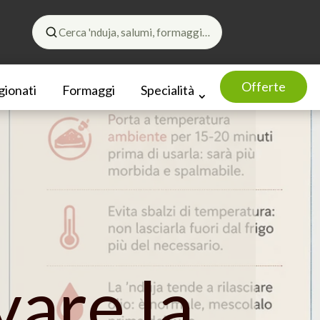
Cerca 'nduja, salumi, formaggi…
Offerte
gionati
Formaggi
Specialità
vare la