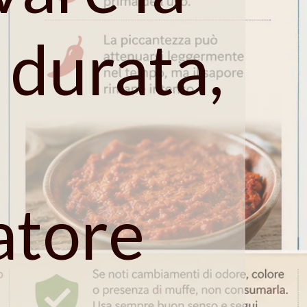
 durata,
atore