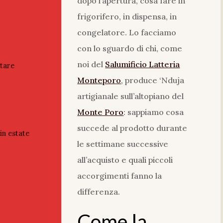
dopo l’apertura, cosa fare in
frigorifero, in dispensa, in
congelatore. Lo facciamo
con lo sguardo di chi, come
noi del
Salumificio Latteria
itare
Monteporo
, produce ‘Nduja
artigianale sull’altopiano del
Monte Poro
: sappiamo cosa
succede al prodotto durante
in estate
le settimane successive
all’acquisto e quali piccoli
accorgimenti fanno la
differenza.
Come la