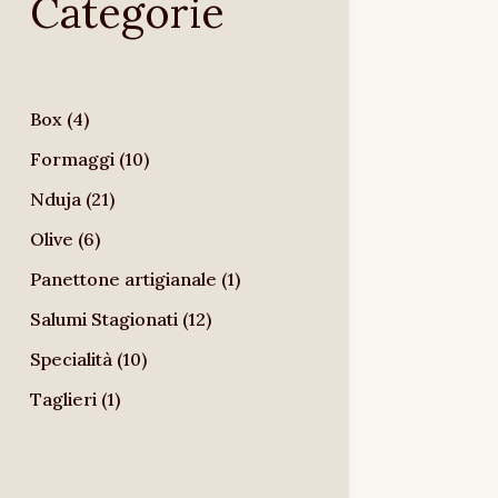
Categorie
era:
è:
6,00 €.
5,40 €.
4
Box
4
prodotti
10
Formaggi
10
prodotti
21
Nduja
21
prodotti
6
Olive
6
prodotti
1
Panettone artigianale
1
prodotto
12
Salumi Stagionati
12
prodotti
10
Specialità
10
prodotti
1
Taglieri
1
prodotto