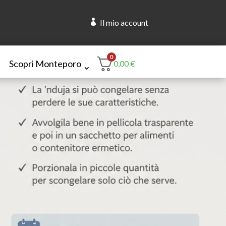

Il mio account
0
Scopri Monteporo
0,00
€