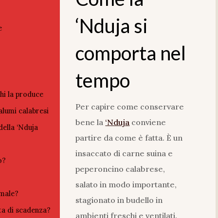
‘Nduja si
e
comporta nel
tempo
hi la produce
Per capire come conservare
alumi calabresi
bene la
‘Nduja
conviene
ella ‘Nduja
partire da come è fatta. È un
insaccato di carne suina e
o?
peperoncino calabrese,
salato in modo importante,
 male?
stagionato in budello in
ata di scadenza?
ambienti freschi e ventilati.