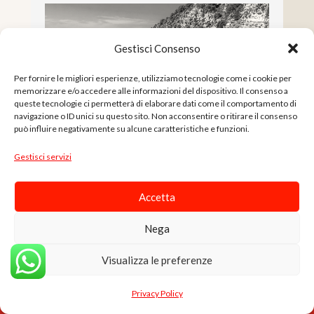
Gestisci Consenso
Per fornire le migliori esperienze, utilizziamo tecnologie come i cookie per
memorizzare e/o accedere alle informazioni del dispositivo. Il consenso a
queste tecnologie ci permetterà di elaborare dati come il comportamento di
navigazione o ID unici su questo sito. Non acconsentire o ritirare il consenso
può influire negativamente su alcune caratteristiche e funzioni.
Gestisci servizi
Accetta
ZAMBRONE: COSA VEDERE TRA SPIAGGE E
Nega
COSTA DEGLI DEI
0
Visualizza le preferenze
Chi percorre la costa tirrenica del...
Privacy Policy
-->PROMO ASSAGGIO: NDUJA 230G + PROVOLA 900G - TRASP.INCL.