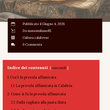

Pubblicato il Giugno 4, 2026
l
Da massimiliano85

Cultura calabrese

0 Comments
Indice dei contenuti
nascondi
1
Cos’è la provola affumicata
1.1
La provola affumicata in Calabria
2
Come si fa la provola affumicata
2.1
Dalla cagliata alla pasta filata