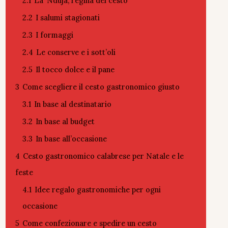
2.1
La ‘Nduja, regina del cesto
2.2
I salumi stagionati
2.3
I formaggi
2.4
Le conserve e i sott’oli
2.5
Il tocco dolce e il pane
3
Come scegliere il cesto gastronomico giusto
3.1
In base al destinatario
3.2
In base al budget
3.3
In base all’occasione
4
Cesto gastronomico calabrese per Natale e le
feste
4.1
Idee regalo gastronomiche per ogni
occasione
5
Come confezionare e spedire un cesto