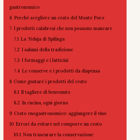
gastronomico
6
Perché scegliere un cesto del Monte Poro
7
I prodotti calabresi che non possono mancare
7.1
La ‘Nduja di Spilinga
7.2
I salumi della tradizione
7.3
I formaggi e i latticini
7.4
Le conserve e i prodotti da dispensa
8
Come gustare i prodotti del cesto
8.1
Il tagliere di benvenuto
8.2
In cucina, ogni giorno
9
Cesto enogastronomico: aggiungere il vino
10
Errori da evitare nel comporre un cesto
10.1
Non trascurare la conservazione