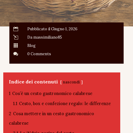

Pubblicato il Giugno 1, 2026
l
Da massimiliano85

Blog

0 Comments
Indice dei contenuti
nascondi
1
Cos’è un cesto gastronomico calabrese
1.1
Cesto, box e confezione regalo: le differenze
2
Cosa mettere in un cesto gastronomico
calabrese