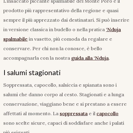
L’insaccato piccante spalmabile del Monte Poro è il
prodotto più rappresentativo della regione e quasi
sempre il più apprezzato dai destinatari. Si può inserire
in versione classica in budello o nella pratica
‘Nduja
spalmabile
in vasetto, più comoda da regalare e
conservare. Per chi non la conosce, è bello
accompagnarla con la nostra
guida alla ‘Nduja
.
I salumi stagionati
Soppressata, capocollo, salsiccia e spianata sono i
salumi che danno corpo al cesto. Stagionati e a lunga
conservazione, viaggiano bene e si prestano a essere
affettati al momento. La
soppressata
e il
capocollo
sono scelte sicure, capaci di soddisfare anche i palati
più esigenti.