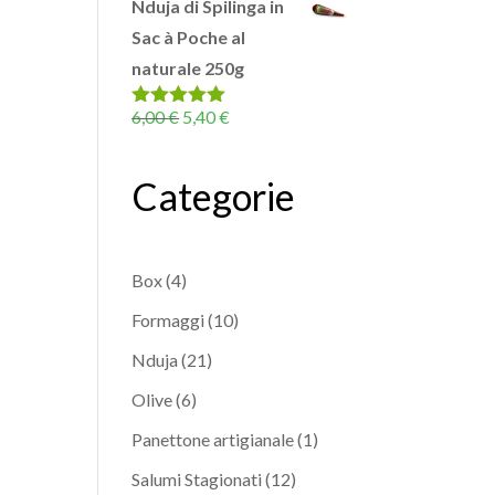
Nduja di Spilinga in
Sac à Poche al
naturale 250g
Il
Il
6,00
€
5,40
€
Valutato
5.00
su 5
prezzo
prezzo
originale
attuale
Categorie
era:
è:
6,00 €.
5,40 €.
4
Box
4
prodotti
10
Formaggi
10
prodotti
21
Nduja
21
prodotti
6
Olive
6
prodotti
1
Panettone artigianale
1
prodotto
12
Salumi Stagionati
12