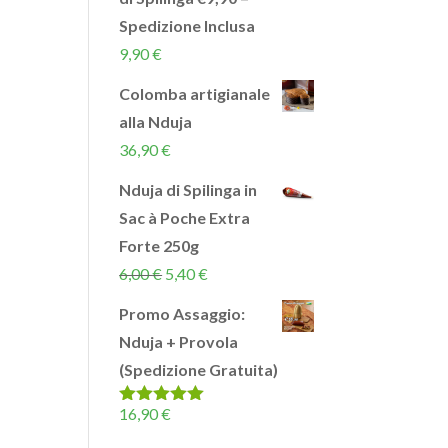
Spedizione Inclusa
9,90
€
Colomba artigianale
alla Nduja
36,90
€
Nduja di Spilinga in
Sac à Poche Extra
Forte 250g
Il
Il
6,00
€
5,40
€
prezzo
prezzo
Promo Assaggio:
originale
attuale
Nduja + Provola
era:
è:
(Spedizione Gratuita)
6,00 €.
5,40 €.
16,90
€
Valutato
5.00
su 5