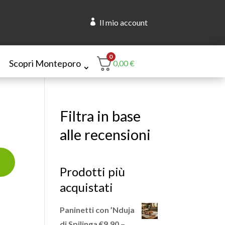

Il mio account
0
Scopri Monteporo
0,00
€
Filtra in base
alle recensioni
Prodotti più
acquistati
Paninetti con ’Nduja
di Spilinga €9,90 –