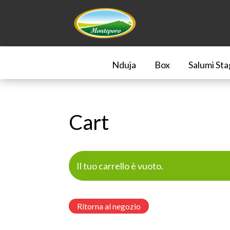
Nduja
Box
Salumi Sta
Cart
Il tuo carrello è vuoto.
Ritorna al negozio