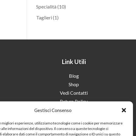
prodotti
10
Specialità
10
prodotti
1
Taglieri
1
prodotto
Link Utili
Blog
Shop
Vedi Contatti
Return Policy
Termini e Condizioni
Gestisci Consenso
Domande e Risposte sull’Nduja
le migliori esperienze, utilizziamo tecnologie come i cookie per memorizzare
alle informazioni del dispositivo. Il consenso a queste tecnologie ci
i elaborare dati come il comportamento di navigazione o ID unici su questo