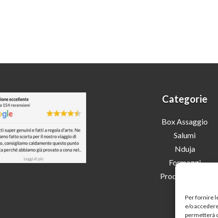
Categorie
Box Assaggio
Salumi
Nduja
Formaggi
Prodotti Tipici
Per fornire 
e/o accedere 
permetterà d