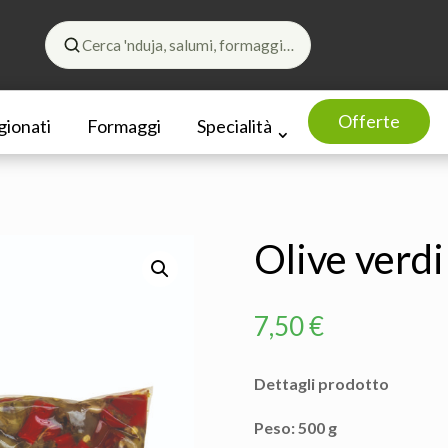
Cerca 'nduja, salumi, formaggi…
Offerte
gionati
Formaggi
Specialità
Olive verdi
7,50
€
Dettagli prodotto
Peso: 500 g