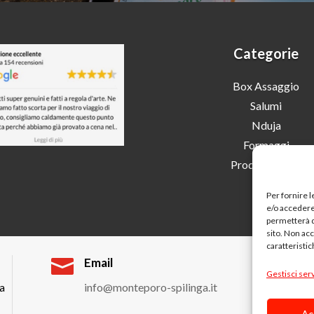
Categorie
Box Assaggio
Salumi
Nduja
Formaggi
Prodotti Tipici
Per fornire 
e/o accedere 
permetterà d
sito. Non ac
caratteristic

Email
Gestisci serv
ga
info@monteporo-spilinga.it
Ac