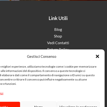
Link Utili
Blog
Shop
Vedi Contatti
Return Policy
Termini e Condizioni
Gestisci Consenso
Domande e Risposte sull’Nduja
le migliori esperienze, utilizziamo tecnologie come i cookie per memorizzare
alle informazioni del dispositivo. Il consenso a queste tecnologie ci
i elaborare dati come il comportamento di navigazione o ID unici su questo
consentire o ritirare il consenso può influire negativamente su alcune
he e funzioni.

Chiama
izi
Tel: +39
0963 65238
0
Mobile e WhatsApp: +39 340
cetta
Nega
Visualizza le preferenze