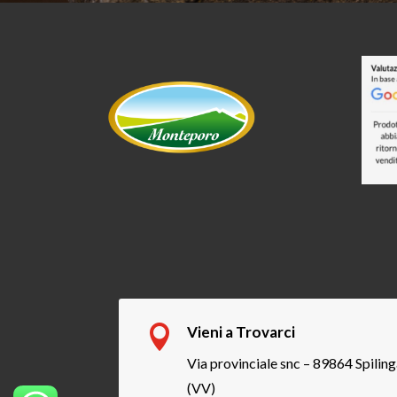

Vieni a Trovarci
Via provinciale snc – 89864 Spilin
(VV)