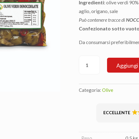
Ingredienti:
olive verdi 90%,
aglio, origano, sale
Può contenere tracce di
NOCC
Confezionato sotto vuot
Da consumarsi preferibilmen
Olive
Aggiungi 
verdi
denocciolate
quantità
Categoria:
Olive
ECCELLENTE
Peso
0,5 kg