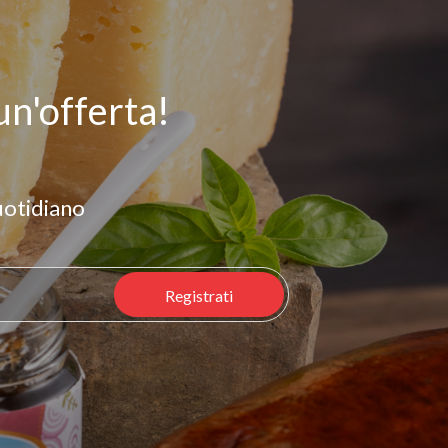
n'offerta!
quotidiano
Registrati