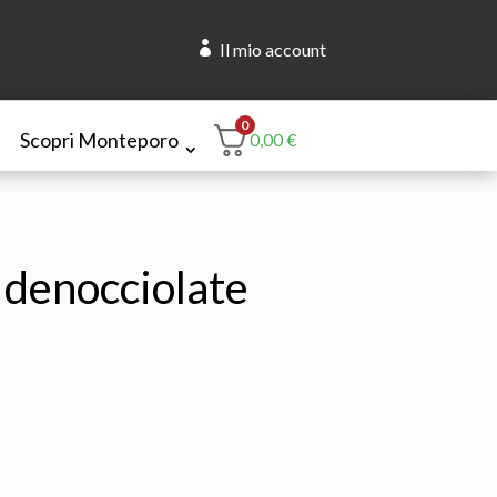

Il mio account
0
Scopri Monteporo
0,00
€
 denocciolate