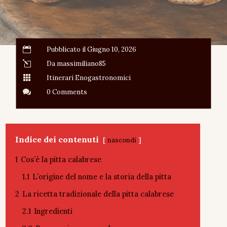

Pubblicato il Giugno 10, 2026
l
Da massimiliano85

Itinerari Enogastronomici

0 Comments
Indice dei contenuti
nascondi
1
Cos’è la pitta calabrese
1.1
L’origine del nome e la storia della pitta
2
La ricetta tradizionale della pitta calabrese
2.1
Ingredienti