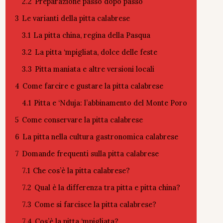
2.2
Preparazione passo dopo passo
3
Le varianti della pitta calabrese
3.1
La pitta china, regina della Pasqua
3.2
La pitta ‘mpigliata, dolce delle feste
3.3
Pitta maniata e altre versioni locali
4
Come farcire e gustare la pitta calabrese
4.1
Pitta e ‘Nduja: l’abbinamento del Monte Poro
5
Come conservare la pitta calabrese
6
La pitta nella cultura gastronomica calabrese
7
Domande frequenti sulla pitta calabrese
7.1
Che cos’è la pitta calabrese?
7.2
Qual è la differenza tra pitta e pitta china?
7.3
Come si farcisce la pitta calabrese?
7.4
Cos’è la pitta ‘mpigliata?