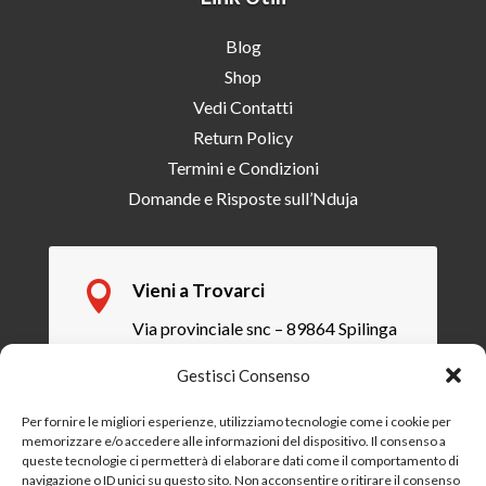
Blog
Shop
Vedi Contatti
Return Policy
Termini e Condizioni
Domande e Risposte sull’Nduja

Vieni a Trovarci
Via provinciale snc – 89864 Spilinga
(VV)
Gestisci Consenso
P.iva 03558240796
Per fornire le migliori esperienze, utilizziamo tecnologie come i cookie per
memorizzare e/o accedere alle informazioni del dispositivo. Il consenso a

Email
queste tecnologie ci permetterà di elaborare dati come il comportamento di
navigazione o ID unici su questo sito. Non acconsentire o ritirare il consenso