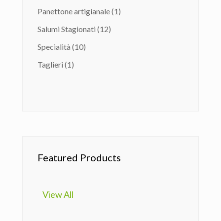
prodotti
1
Panettone artigianale
1
prodotto
12
Salumi Stagionati
12
prodotti
10
Specialità
10
prodotti
1
Taglieri
1
prodotto
Featured Products
View All