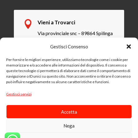

Vieni a Trovarci
Via provinciale snc – 89864 Spilinga
(VV)
Gestisci Consenso
P.iva 03558240796
Per fornire le migliori esperienze, utilizziamo tecnologie come i cookie per
memorizzare e/o accedere alle informazioni del dispositivo. Il consenso a

Email
queste tecnologie ci permetterà di elaborare dati come il comportamento di
navigazione o ID unici su questo sito. Non acconsentire o ritirare il consenso
info@monteporo-spilinga.it
può influire negativamente su alcune caratteristiche e funzioni.
Gestisci servizi

Chiama
Tel: +39
0963 65238
Accetta
Mobile e WhatsApp: +39 340
8645537
Nega
0