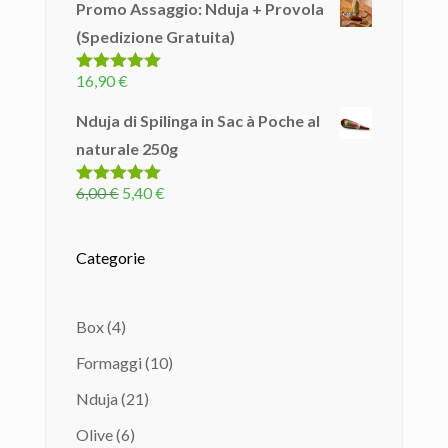
Promo Assaggio: Nduja + Provola
originale
attuale
(Spedizione Gratuita)
era:
è:
6,00 €.
5,40 €.
16,90
€
Valutato
5.00
su 5
Nduja di Spilinga in Sac à Poche al
naturale 250g
Il
Il
6,00
€
5,40
€
Valutato
5.00
su 5
prezzo
prezzo
originale
attuale
Categorie
era:
è:
6,00 €.
5,40 €.
4
Box
4
prodotti
10
Formaggi
10
prodotti
21
Nduja
21
prodotti
6
Olive
6