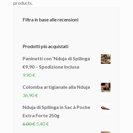
products.
Filtra in base alle recensioni
Prodotti più acquistati
Paninetti con ’Nduja di Spilinga
€9,90 – Spedizione Inclusa
9,90
€
Colomba artigianale alla Nduja
36,90
€
Nduja di Spilinga in Sac à Poche
Extra Forte 250g
Il
Il
6,00
€
5,40
€
prezzo
prezzo